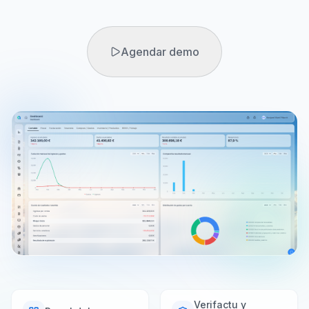
Agendar demo
Agendar demo
Prueba gratuita
Verifactu y