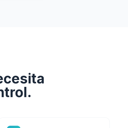
ecesita
trol.