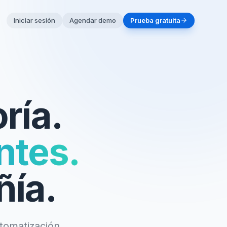
Iniciar sesión
Agendar demo
Prueba gratuita
ría.
ntes.
ñía.
utomatización,