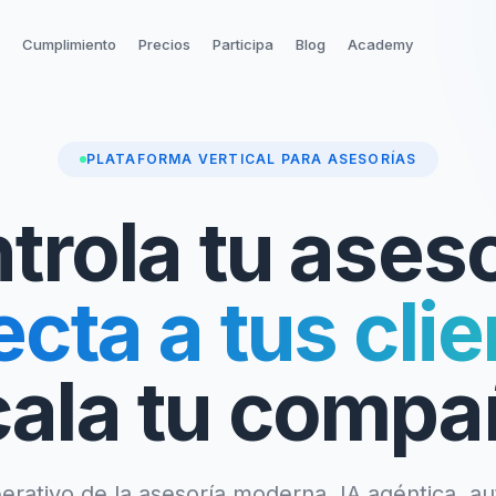
Cumplimiento
Precios
Participa
Blog
Academy
PLATAFORMA VERTICAL PARA ASESORÍAS
trola tu aseso
cta a tus clie
ala tu compa
erativo de la asesoría moderna. IA agéntica, a